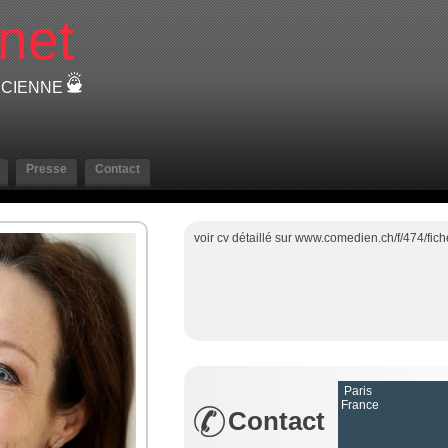
net
SICIENNE
Presse
Contact
voir cv détaillé sur www.comedien.ch/f/474/f
Paris
France
Contact