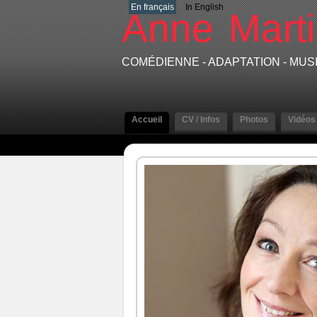
En français
In English
Anne
Marti
COMÉDIENNE - ADAPTATION - MU
Accueil
CV / Infos
Photos
Vidéos